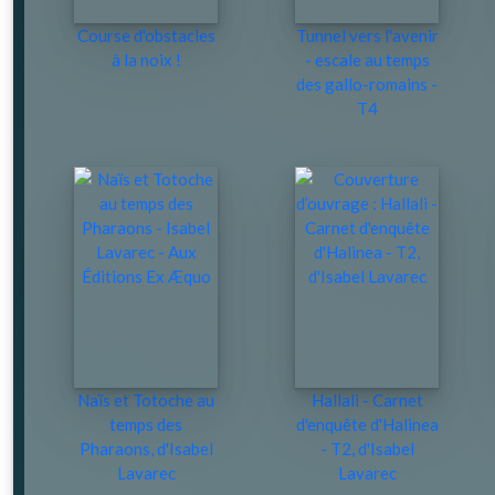
Course d'obstacles
Tunnel vers l'avenir
à la noix !
- escale au temps
des gallo-romains -
T4
Naïs et Totoche au
Hallali - Carnet
temps des
d'enquête d'Halinea
Pharaons, d'Isabel
- T2, d'Isabel
Lavarec
Lavarec