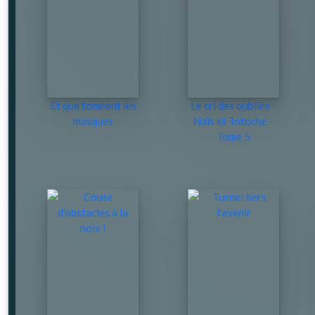
Et que tombent les
Le cri des oubliés -
masques
Naïs et Totoche -
Tome 5