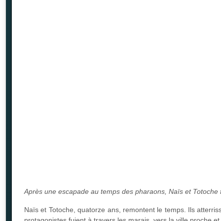
Après une escapade au temps des pharaons, Naïs et Totoche fo
Naïs et Totoche, quatorze ans, remontent le temps. Ils atterri
protagonistes fuient à travers les marais, vers la ville proche e