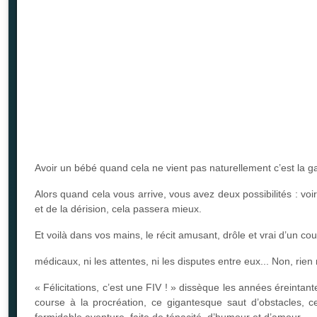
Avoir un bébé quand cela ne vient pas naturellement c’est la gal
Alors quand cela vous arrive, vous avez deux possibilités : vo
et de la dérision, cela passera mieux.
Et voilà dans vos mains, le récit amusant, drôle et vrai d’un 
médicaux, ni les attentes, ni les disputes entre eux... Non, rien 
« Félicitations, c’est une FIV ! » dissèque les années éreint
course à la procréation, ce gigantesque saut d’obstacles,
formidable aventure, faite de ténacité, d’humour et d’amour.