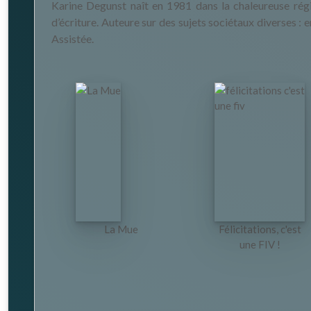
Karine Degunst naît en 1981 dans la chaleureuse régi
d’écriture. Auteure sur des sujets sociétaux diverses :
Assistée.
La Mue
Félicitations, c'est
une FIV !