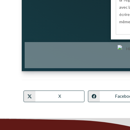
avec l
écrire
même
X
Facebo