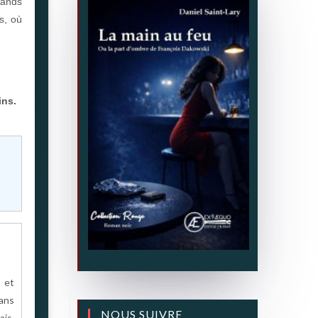
hands
s, où
ins.
 et
dans
NOUS SUIVRE
ais,