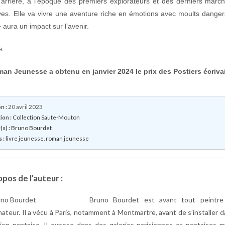
arrière, à l’époque des premiers explorateurs et des derniers marc
ves. Elle va vivre une aventure riche en émotions avec moults danger
e aura un impact sur l’avenir.
s
man Jeunesse a obtenu en janvier 2024 le prix des Postiers écriva
n :
20 avril 2023
ion :
Collection Saute-Mouton
s) :
Bruno Bourdet
 :
livre jeunesse
,
roman jeunesse
pos de l'auteur :
Bruno Bourdet est avant tout peintre
nateur. Il a vécu à Paris, notamment à Montmartre, avant de s’installer 
gion nantaise. Il expose dans des galeries parisiennes et nantaises m