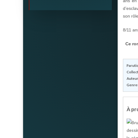
ans en 
d’escla
son rôl
8/11 an
Ce ro
Parutio
Collect
Auteur(
Genres
À pro
dessi
la ré