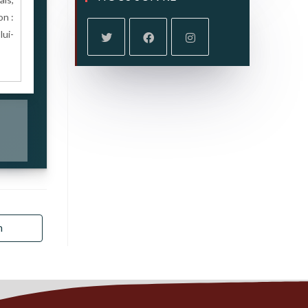
on :
lui-
n