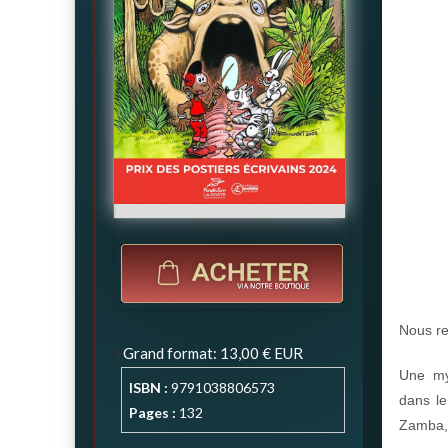
Nous re
Grand format
:
13,00 €
EUR
Une my
ISBN :
9791038806573
dans le
Pages :
132
Zamba,