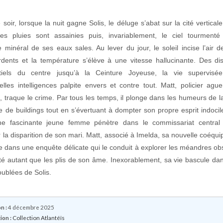
soir, lorsque la nuit gagne Solis, le déluge s’abat sur la cité vertical
res pluies sont assainies puis, invariablement, le ciel tourmenté
e minéral de ses eaux sales. Au lever du jour, le soleil incise l’air d
ardents et la température s’élève à une vitesse hallucinante. Des dist
ntiels du centre jusqu’à la Ceinture Joyeuse, la vie supervisé
icielles intelligences palpite envers et contre tout. Matt, policier ague
re, traque le crime. Par tous les temps, il plonge dans les humeurs de la
e de buildings tout en s’évertuant à dompter son propre esprit indocil
une fascinante jeune femme pénètre dans le commissariat central
r la disparition de son mari. Matt, associé à Imelda, sa nouvelle coéqui
e dans une enquête délicate qui le conduit à explorer les méandres ob
ité autant que les plis de son âme. Inexorablement, sa vie bascule dan
oublées de Solis.
n :
4 décembre 2025
ion :
Collection Atlantéïs