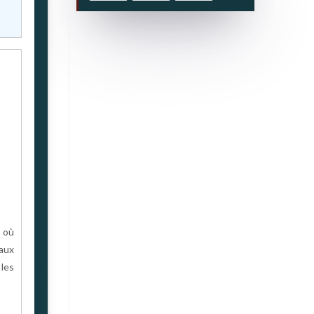
s où
aux
 les