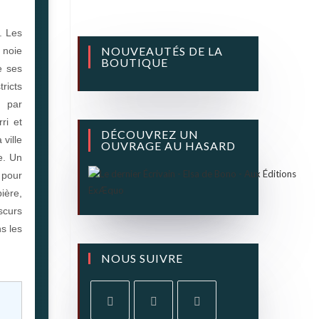
e. Les
NOUVEAUTÉS DE LA
 noie
BOUTIQUE
e ses
ricts
e par
rri et
DÉCOUVREZ UN
 ville
OUVRAGE AU HASARD
e. Un
 pour
pière,
scurs
s les
NOUS SUIVRE