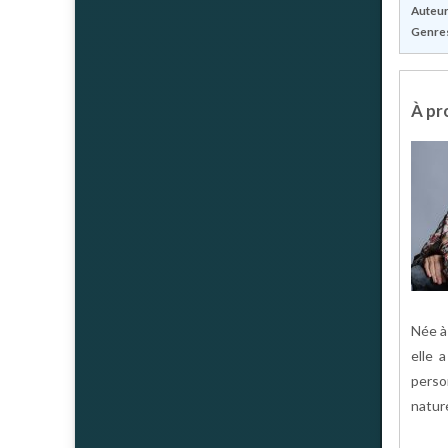
Auteur(
Genres
À pro
Née à
elle 
perso
natur