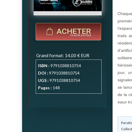
Chaque 
premiè
l’espac
traits 
réside
d’artif
Grand format
:
14,00 €
EUR
solitai
hérissé
ISBN :
9791038810754
jour, 
DOI :
9791038810754
signale
UGS :
9791038810754
se lanc
Pages :
148
de la c
eaux tr
Parutio
Collect