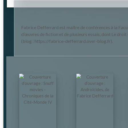
Fabrice Defferrard est maître de conférences à la Facult
d’œuvres de fiction et de plusieurs essais, dont Le droi
(blog : https://fabrice-defferrard.over-blog.fr).