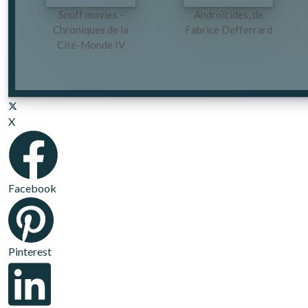
Snuff movies -
Androïcides, de
Chroniques de la
Fabrice Defferrard
Cité-Monde IV
X
Facebook
Pinterest