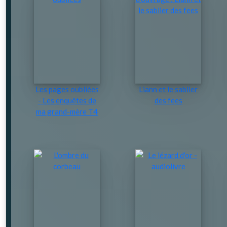
Les pages oubliées
Liann et le sablier
- Les enquêtes de
des fees
ma grand-mère T4