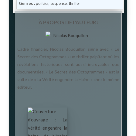
Genres :
policier
,
suspense
,
thriller
À PROPOS DE L'AUTEUR :
Cadre financier, Nicolas Bouquillon signe avec « Le
Secret des Octogrammes » un thriller palpitant où les
révélations historiques sont aussi incroyables que
documentées. « Le Secret des Octogrammes » est la
suite de « La Vérité engendre la Haine » chez le même
éditeur.