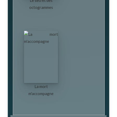
Le secret des
octogrammes
La mort
m'accompagne