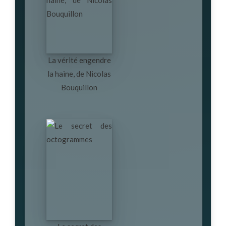
La vérité engendre
la haine, de Nicolas
Bouquillon