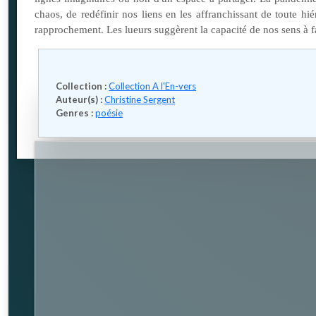
chaos, de redéfinir nos liens en les affranchissant de toute hié
rapprochement. Les lueurs suggèrent la capacité de nos sens à fa
Collection :
Collection A l'En-vers
Auteur(s) :
Christine Sergent
Genres :
poésie