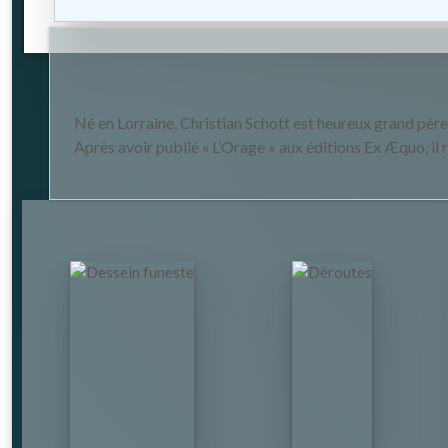
Né en Lorraine, Christian Schott est heureux grand père 
Après avoir publié « L’Orage » aux éditions Ex Æquo, il 