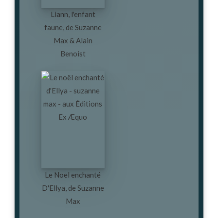
Liann, l'enfant
faune, de Suzanne
Max & Alain
Benoist
Le Noel enchanté
D'Ellya, de Suzanne
Max