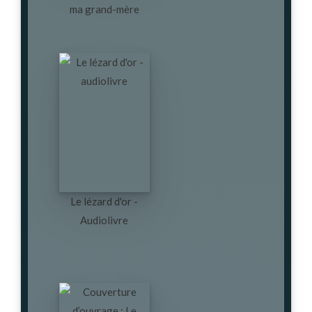
ma grand-mère
Le lézard d'or -
Audiolivre