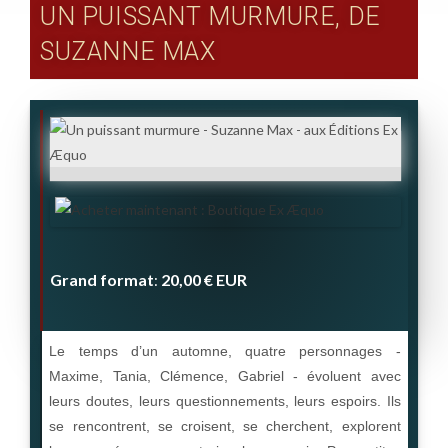
UN PUISSANT MURMURE, DE
SUZANNE MAX
Grand format
20,00 €
EUR
:
Le temps d’un automne, quatre personnages -
Maxime, Tania, Clémence, Gabriel - évoluent avec
leurs doutes, leurs questionnements, leurs espoirs. Ils
se rencontrent, se croisent, se cherchent, explorent