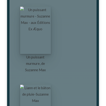
Un puissant
murmure, de
Suzanne Max