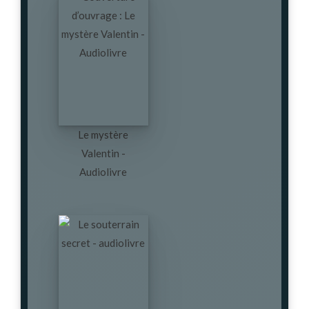
Le mystère
Valentin -
Audiolivre