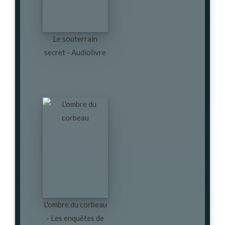
Le souterrain
secret - Audiolivre
L'ombre du corbeau
- Les enquêtes de