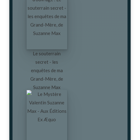
Le souterrain
secret - les
enquêtes de ma
Grand-Mère, de
Suzanne Max