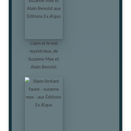
Liann et le mal
mystérieux, de
Suzanne Max et
Alain Benoist