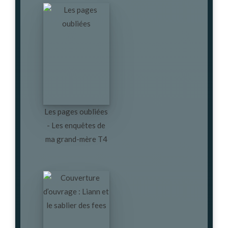
Les pages oubliées
- Les enquêtes de
ma grand-mère T4