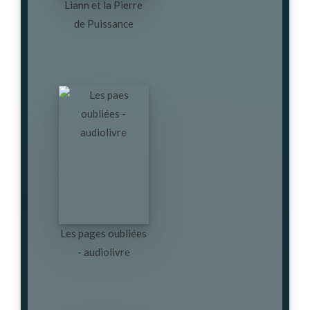
Liann et la Pierre
de Puissance
Les pages oubliées
- audiolivre