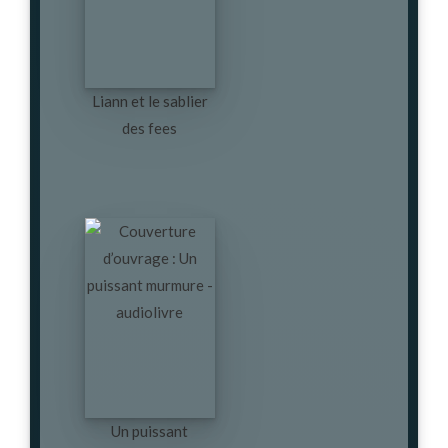
Liann et le sablier
des fees
Un puissant