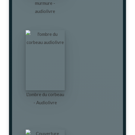
murmure -
audiolivre
L'ombre du corbeau
- Audiolivre