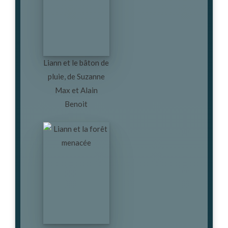
Liann et le bâton de
pluie, de Suzanne
Max et Alain
Benoit