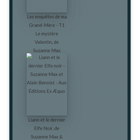
Les enquêtes de ma
Grand-Mère - T1
Le mystère
Valentin, de
Suzanne Max
Liann et le dernier
Elfe Noir, de
Suzanne Max &