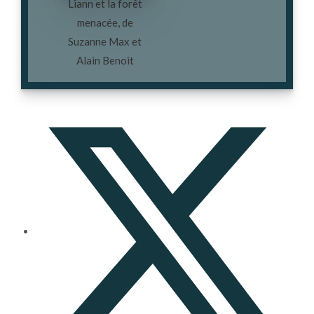
Liann et la forêt
menacée, de
Suzanne Max et
Alain Benoit