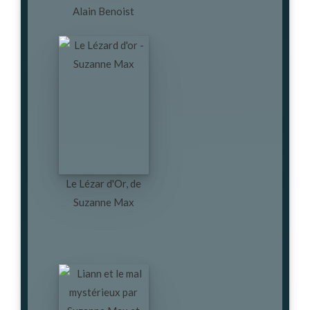
Alain Benoist
Le Lézar d'Or, de
Suzanne Max