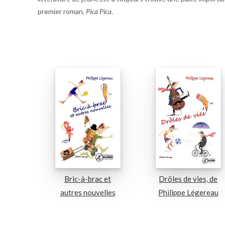
premier roman,
Pica Pica
.
Bric-à-brac et
Drôles de vies, de
autres nouvelles
Philippe Légereau