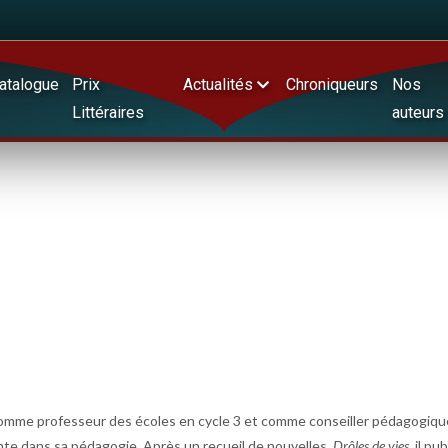
atalogue
Prix
Actualités
Chroniqueurs
Nos
Littéraires
auteurs
é comme professeur des écoles en cycle 3 et comme conseiller pédagogiqu
nte dans sa pédagogie. Après un recueil de nouvelles,
Drôles de vies
, il pu