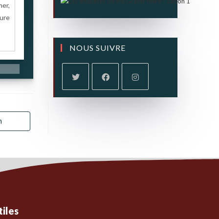
mer,
ture
NOUS SUIVRE
n
tiles