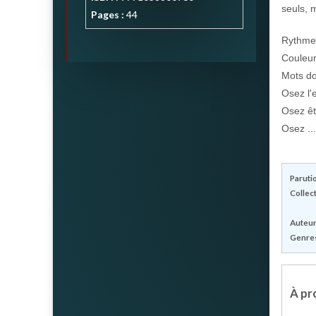
seuls, 
Pages :
44
Rythme 
Couleur
Mots do
Osez l'
Osez êt
Osez ..
Parutio
Collect
Auteur(
Genres
À pro