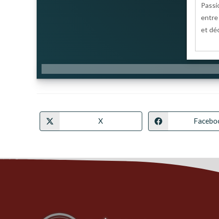
Passi
entre 
et déc
X
Facebo