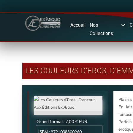
Accueil
Nos
C
Collections
LES COULEURS D’EROS, D’E
Plaisirs
En lais
fantasm
Grand format
:
7,00 €
EUR
Parfois
érotiq
ISBN :
9791038800960