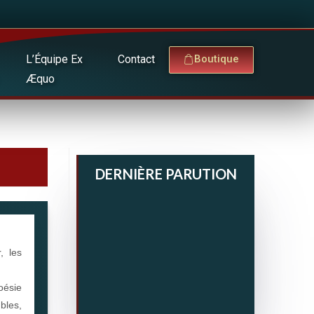
L’Équipe Ex
Contact
Boutique
Æquo
DERNIÈRE PARUTION
, les
.
oésie
bles,