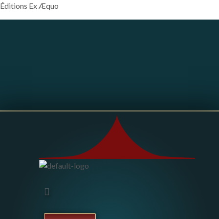
Éditions Ex Æquo