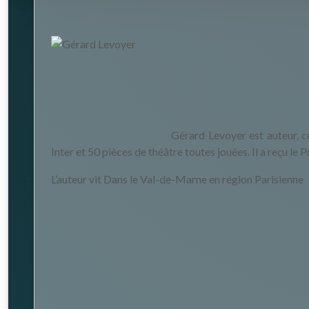
Gérard Levoyer est auteur, c
Inter et 50 pièces de théâtre toutes jouées. Il a reçu l
L’auteur vit Dans le Val-de-Marne en région Parisienne