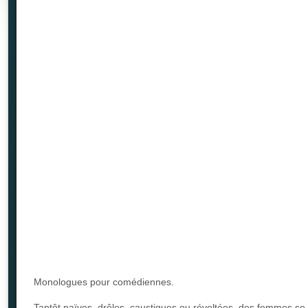
Monologues pour comédiennes.
Tantôt naïves, drôles, caustiques ou révoltées, des femmes se 