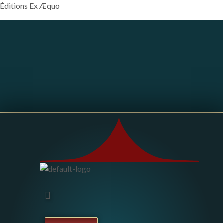
Éditions Ex Æquo