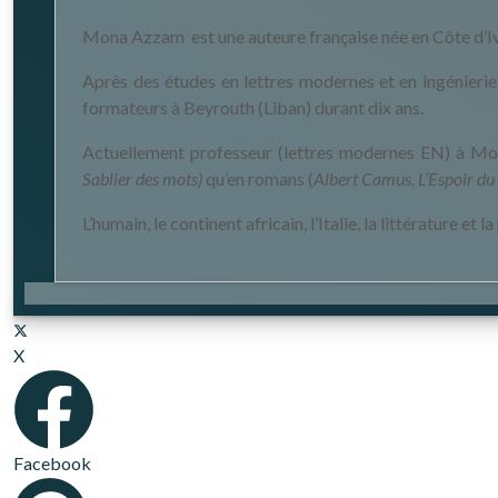
Mona Azzam est une auteure française née en Côte d’Iv
Après des études en lettres modernes et en ingénierie 
formateurs à Beyrouth (Liban) durant dix ans.
Actuellement professeur (lettres modernes EN) à Montp
Sablier des mots)
qu’en romans (
Albert Camus, L’Espoir d
L’humain, le continent africain, l’Italie, la littérature e
X
Facebook