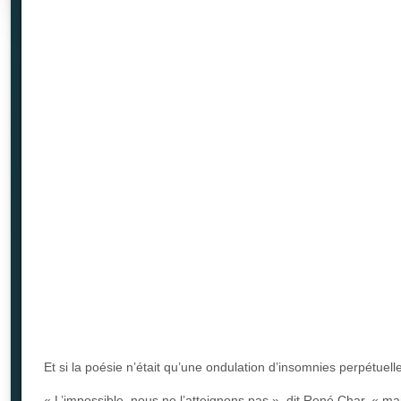
Et si la poésie n’était qu’une ondulation d’insomnies perpétuelle
« L’impossible, nous ne l’atteignons pas », dit René Char, « mai