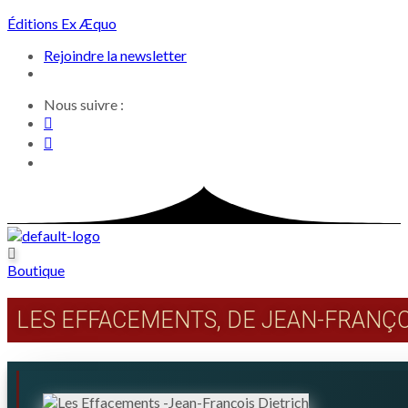
Skip
Éditions Ex Æquo
to
Rejoindre la newsletter
content
Nous suivre :
Boutique
LES EFFACEMENTS, DE JEAN-FRANÇO