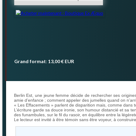
Grand format
13,00 €
EUR
:
Berlin Est, une jeune femme décide de rechercher ses origines
amie d’enfance ; comment appeler des jumelles quand on n’arri
« Les Effacements » parlent de disparition mais, comme dans t
L’écriture garde sa douce ironie, son humour distancié et sa t
des funambules, sur le fil du rasoir, en équilibre entre la légèreté
Le lecteur est invité à être témoin sans être voyeur, à construire