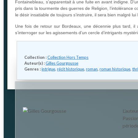
Fontainebleau, s’apparentait à une fuite en avant indigne. D
pris dans la tourmente des guerres de Religion, l’intolérance
le désir insatiable de toujours s’instruire, il sera bien malgré lu
Une fois de retour sur Bordeaux, une décennie plus tard, il 
s’interroger sur les agissements d’un cercle d’intrigants mys
Collection :
Collection Hors Temps
Auteur(s) :
Gilles Gourgousse
Genres :
intrigue
,
récit historique
,
roman
,
roman historique
,
thr
L’auteu
Passion
période