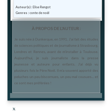
Auteur(s) :
Elise Rengot
Genres :
conte de noël
À PROPOS DE L'AUTEUR :
Je suis née à Dunkerque, en 1991. J’ai fait des études
de sciences politiques et de journalisme à Strasbourg,
Londres et Rennes, avant de m’installer à Toulouse.
Aujourd’hui, je suis journaliste dans la presse
jeunesse et auteure pour enfants. J’ai déjà vu
plusieurs fois le Père Noël. Il m’a souvent apporté des
peluches un peu biscornues, un peu mal cousues... et
ce sont mes préférées !