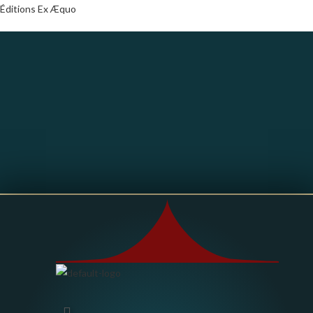
Éditions Ex Æquo