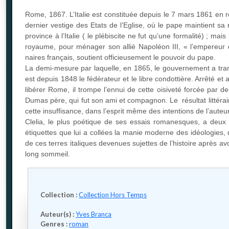
Rome, 1867. L’Italie est constituée depuis le 7 mars 1861 en 
dernier vestige des Etats de l’Eglise, où le pape maintient sa
province à l’Italie ( le plébiscite ne fut qu’une formalité) ; 
royaume, pour ménager son allié Napoléon III, « l’empereur de
naires français, soutient officieusement le pouvoir du pape.
La demi-mesure par laquelle, en 1865, le gouvernement a trans
est depuis 1848 le fédérateur et le libre condottière. Arrêté e
libérer Rome, il trompe l’ennui de cette oisiveté forcée par d
Dumas père, qui fut son ami et compagnon. Le résultat littérair
cette insuffisance, dans l’esprit même des intentions de l’aut
Clelia, le plus poétique de ses essais romanesques, a deux 
étiquettes que lui a collées la manie moderne des idéologies, q
de ces terres italiques devenues sujettes de l’histoire après a
long sommeil.
Collection :
Collection Hors Temps
Auteur(s) :
Yves Branca
Genres :
roman