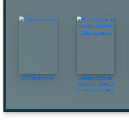
La Mal-heureuse
De Gary à Ajar, le
voyage de Romain,
de Valery Coquant
Ouvrir
dans
une