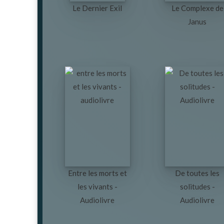
Le Dernier Exil
Le Complexe de
Janus
Entre les morts et
De toutes les
les vivants -
solitudes -
Audiolivre
Audiolivre