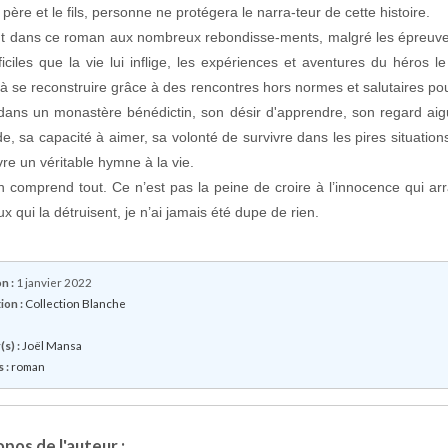
 père et le fils, personne ne protégera le narra-teur de cette histoire.
t dans ce roman aux nombreux rebondisse-ments, malgré les épreuve
fficiles que la vie lui inflige, les expériences et aventures du héros l
 à se reconstruire grâce à des rencontres hors normes et salutaires pou
dans un monastère bénédictin, son désir d'apprendre, son regard aig
e, sa capacité à aimer, sa volonté de survivre dans les pires situation
ivre un véritable hymne à la vie.
on comprend tout. Ce n’est pas la peine de croire à l’innocence qui ar
x qui la détruisent, je n’ai jamais été dupe de rien.
n :
1 janvier 2022
ion :
Collection Blanche
s) :
Joël Mansa
 :
roman
pos de l'auteur :