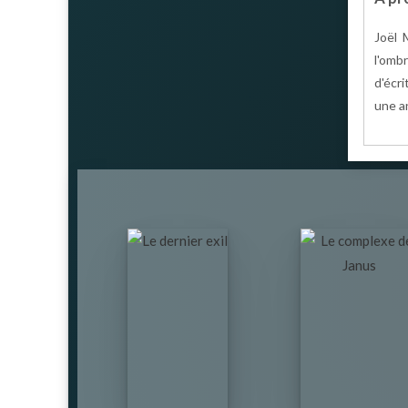
Joël 
l'omb
d'écri
une an