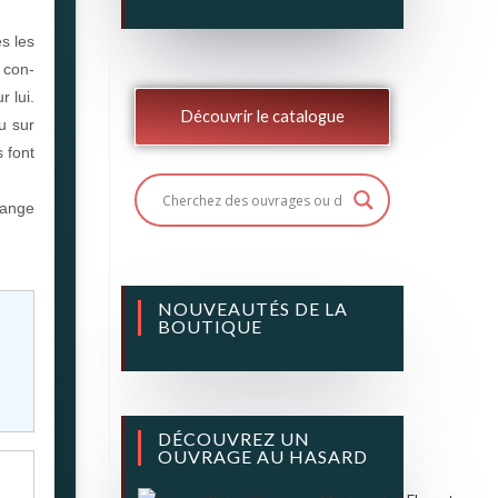
s les
e con-
r lui.
Découvrir le catalogue
u sur
s font
range
NOUVEAUTÉS DE LA
BOUTIQUE
DÉCOUVREZ UN
OUVRAGE AU HASARD