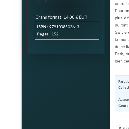
entre le
Pourtan
Grand format
:
14,00 €
EUR
plus di
duiront
ISBN :
9791038802643
Sa vie 
Pages :
152
le mond
de ce l
Petit, 
bien ceu
Parutio
Collect
Auteur(
Genres
À pro