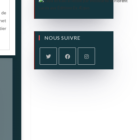
s de
rnet
tier
NOUS SUIVRE