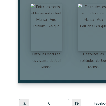
Entre les morts et
De toutes les
les vivants, de Joel
solitudes, de Joe
Mansa
Mansa
X
Facebo