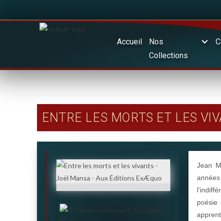
Accueil
Nos
C
Collections
ENTRE LES MORTS ET LES VI
Jean M
années
l'indif
poésie 
apprent