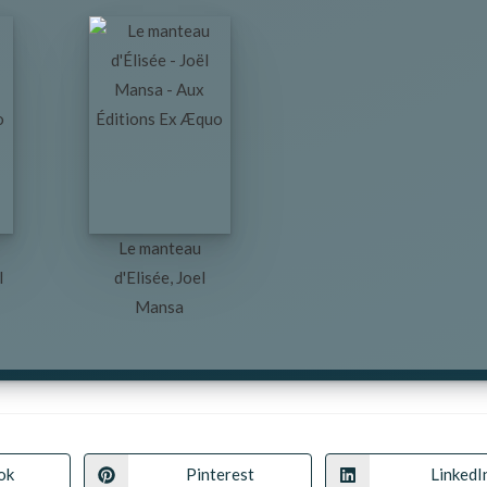
Le manteau
l
d'Elisée, Joel
Mansa
ok
Pinterest
LinkedI