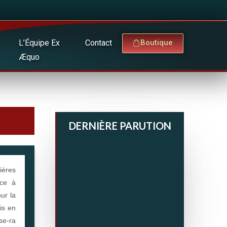
L’Équipe Ex
Contact
Boutique
Æquo
DERNIÈRE PARUTION
ières
ace à
our la
is en
se-ra