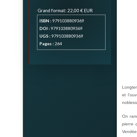
Grand format
:
22,00 €
EUR
ISBN :
9791038809369
DOI :
9791038809369
UGS :
9791038809369
Pages :
264
Longtem
et l’ou
nobless
On rand
pierre 
Vendée,