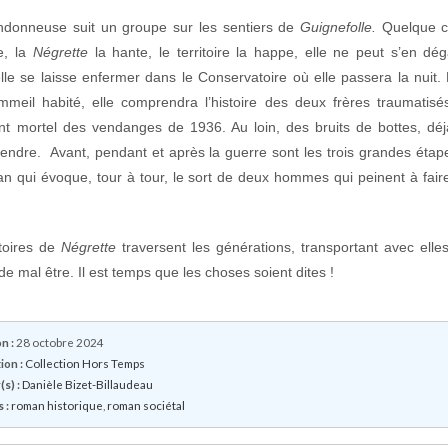
ndonneuse suit un groupe sur les sentiers de
Guignefolle.
Quelque 
ue, la
Négrette
la hante, le territoire la happe, elle ne peut s’en dég
elle se laisse enfermer dans le Conservatoire où elle passera la nuit.
meil habité, elle comprendra l’histoire des deux frères traumatisé
ent mortel des vendanges de 1936. Au loin, des bruits de bottes, déj
tendre. Avant, pendant et après la guerre sont les trois grandes étap
n qui évoque, tour à tour, le sort de deux hommes qui peinent à faire
toires de
Négrette
traversent les générations, transportant avec elles
 de mal être. Il est temps que les choses soient dites !
n :
28 octobre 2024
ion :
Collection Hors Temps
s) :
Danièle Bizet-Billaudeau
 :
roman historique
,
roman sociétal