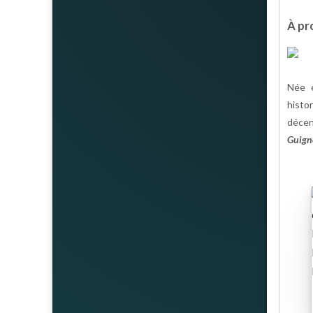
À pro
Née e
histo
décenn
Guign