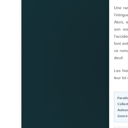
Une ra
l’intrig
Alors, 
son som
l’accid
font en
ce roma
deuil.
Les his
leur lot
Parutio
Collect
Auteur(
Genres