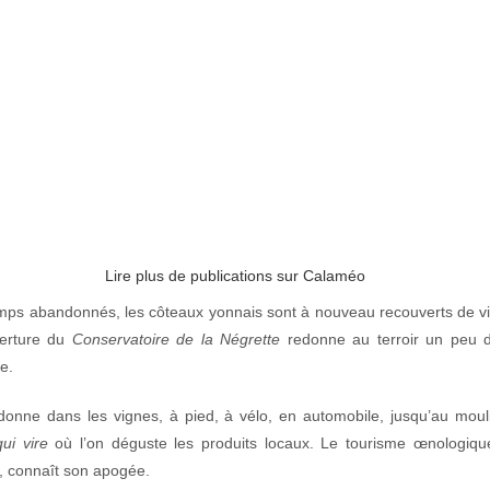
Lire plus de publications sur Calaméo
ps abandonnés, les côteaux yonnais sont à nouveau recouverts de v
verture du
Conservatoire de la Négrette
redonne au terroir un peu 
e.
onne dans les vignes, à pied, à vélo, en automobile, jusqu’au moul
qui vire
où l’on déguste les produits locaux. Le tourisme œnologiqu
 connaît son apogée.