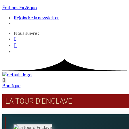
Skip
Éditions Ex Æquo
to
Rejoindre la newsletter
content
Nous suivre :
Boutique
LA TOUR D’ENCLAVE