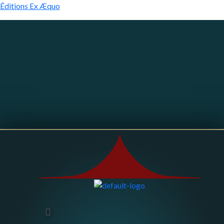
Éditions Ex Æquo