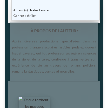
Auteur(s) :
Isabel Lavarec
Genres :
thriller
À PROPOS DE L'AUTEUR :
Après diverses productions spécialisées dans sa
profession (manuels scolaires, articles péda-gogiques),
Isabel Lavarec, qui fut professeur agrégé en sciences
de la vie et de la terre, conti-nue à transmettre son
expérience de vie au travers de romans policiers,
romans fantastiques, contes et nouvelles.