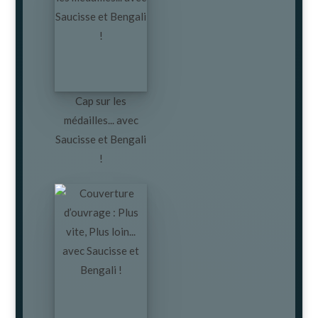
Cap sur les
médailles... avec
Saucisse et Bengali
!