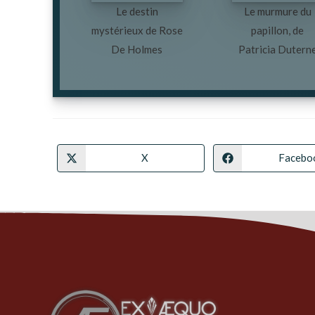
Le destin
Le murmure du
mystérieux de Rose
papillon, de
De Holmes
Patricia Dutern
X
Facebo