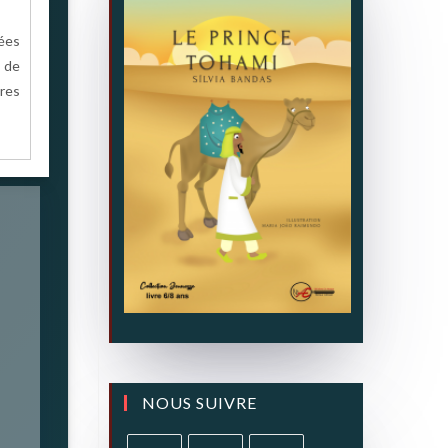
nées
 de
vres
NOUS SUIVRE