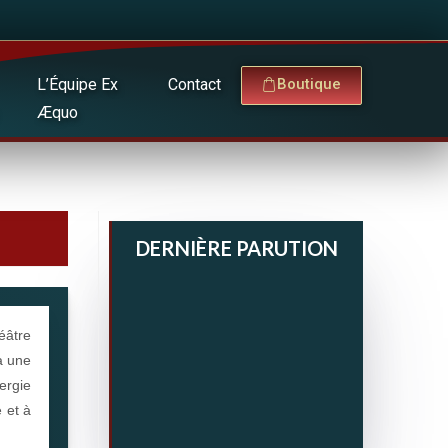
L’Équipe Ex
Contact
Boutique
Æquo
DERNIÈRE PARUTION
éâtre
ra une
ergie
 et à