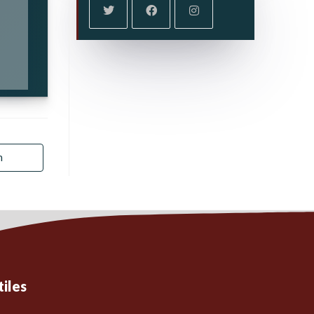
n
tiles