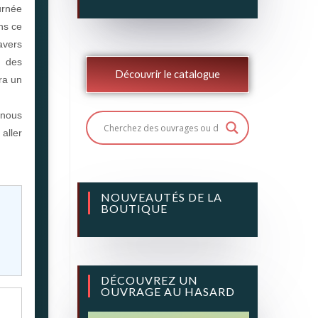
urnée
ns ce
avers
s des
Découvrir le catalogue
ra un
 nous
 aller
NOUVEAUTÉS DE LA
BOUTIQUE
DÉCOUVREZ UN
OUVRAGE AU HASARD