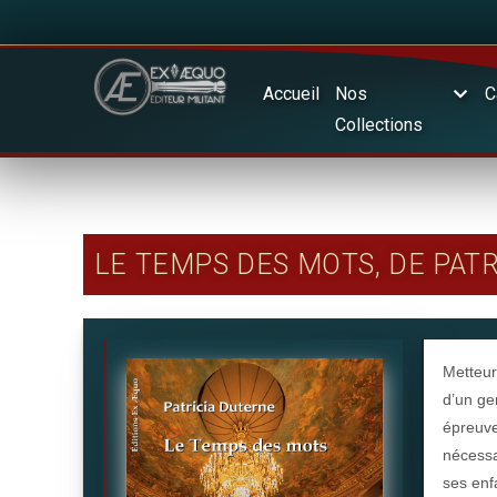
Accueil
Nos
C
Collections
LE TEMPS DES MOTS, DE PAT
Metteur
d’un ge
épreuv
nécessa
ses enf