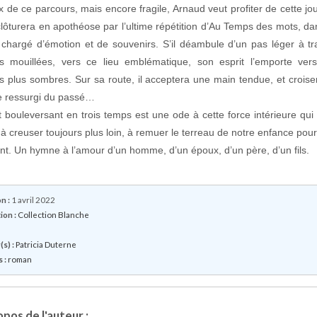
 de ce parcours, mais encore fragile, Arnaud veut profiter de cette jo
clôturera en apothéose par l’ultime répétition d’Au Temps des mots, da
 chargé d’émotion et de souvenirs. S’il déambule d’un pas léger à tr
es mouillées, vers ce lieu emblématique, son esprit l’emporte ver
s plus sombres. Sur sa route, il acceptera une main tendue, et croise
e ressurgi du passé…
t bouleversant en trois temps est une ode à cette force intérieure qui
à creuser toujours plus loin, à remuer le terreau de notre enfance pour
ant. Un hymne à l’amour d’un homme, d’un époux, d’un père, d’un fils.
n :
1 avril 2022
ion :
Collection Blanche
s) :
Patricia Duterne
 :
roman
pos de l'auteur :