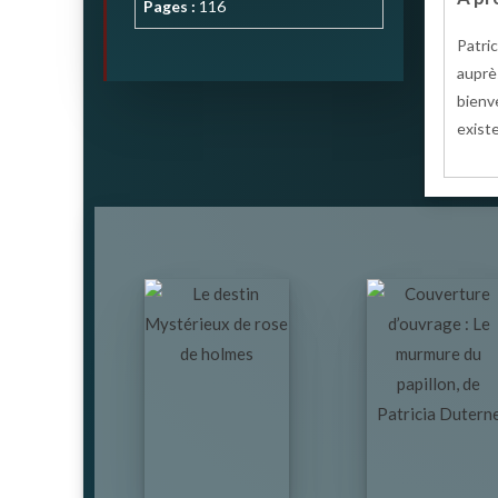
Pages :
116
Patri
auprè
bienv
exist