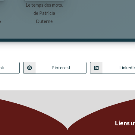
Le temps des mots,
de Patricia
e
Duterne
ok
Pinterest
LinkedI
Liens u