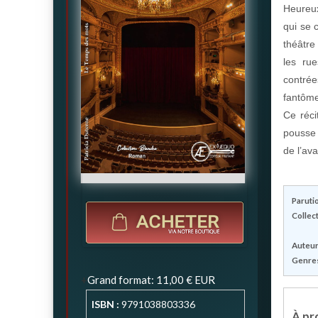
Heureux
qui se 
théâtre
les ru
contrée
fantôm
Ce réci
pousse 
de l’av
Parutio
Collect
Auteur(
Genres
Grand format
:
11,00 €
EUR
ISBN :
9791038803336
À pro