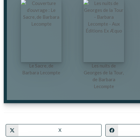
Le Sacre, de
Les nuits de
Barbara Lecompte
Georges de la Tour,
de Barbara
Lecompte
X