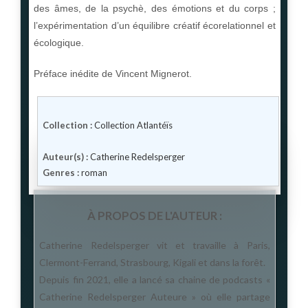
des âmes, de la psychè, des émotions et du corps ;
l’expérimentation d’un équilibre créatif écorelationnel et
écologique.
Préface inédite de Vincent Mignerot.
Collection :
Collection Atlantéïs
Auteur(s) :
Catherine Redelsperger
Genres :
roman
À PROPOS DE L'AUTEUR :
Catherine Redelsperger vit et travaille à Paris,
Clermont-Ferrand, Strasbourg, Kigali et dans la forêt.
Depuis fin 2021, elle a lancé sa chaine de podcasts «
Catherine Redelsperger Auteure » où elle partage