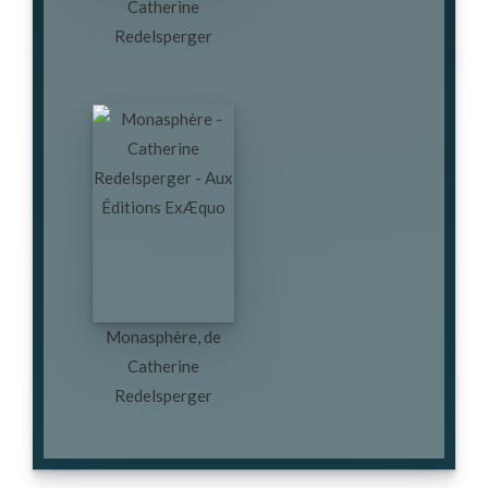
Catherine
Redelsperger
Monasphère, de
Catherine
Redelsperger