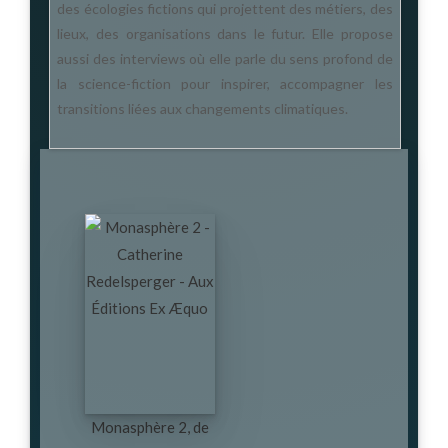
des écologies fictions qui projettent des métiers, des
lieux, des organisations dans le futur. Elle propose
aussi des interviews où elle parle du sens profond de
la science-fiction pour inspirer, accompagner les
transitions liées aux changements climatiques.
Monasphère 2, de