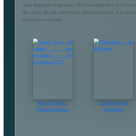
Jean-Baptiste Seigneuric vit et travaille dans le Finistè
Au cours de ses recherches documentaires, il a rassem
parfois incroyables.
Roscoff 1832 –
L'Exécuteur de
Cholera morbus
Bretagne