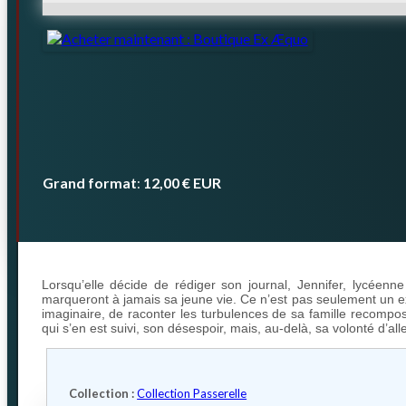
Grand format
12,00 €
EUR
:
Lorsqu’elle décide de rédiger son journal, Jennifer, lycéenn
marqueront à jamais sa jeune vie. Ce n’est pas seulement un exer
imaginaire, de raconter les turbulences de sa famille recompo
qui s’en est suivi, son désespoir, mais, au-delà, sa volonté d’alle
Collection :
Collection Passerelle