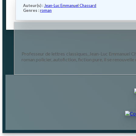
Auteur(s) :
Jean-Luc Emmanuel Chassard
Genres :
roman
Professeur de lettres classiques, Jean-Luc Emmanuel Chass
roman policier, autofiction, fiction pure, il se renouvell