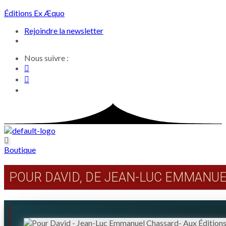
Skip
Éditions Ex Æquo
to
Rejoindre la newsletter
content
Nous suivre :
Boutique
POUR DAVID, DE JEAN-LUC EMMANU