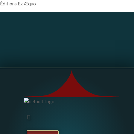
Éditions Ex Æquo