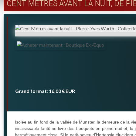
CENT MÈTRES AVANT LA NUIT, DE P
Grand format
16,00 €
EUR
:
Isolée au fin fond de la vallée de Munster, la demeure de la vi
insaisissable fantôme livre des bouquets en pleine nuit et, le
hermétiquement close. Si le petit-neveu d’Hortensia élucidera 