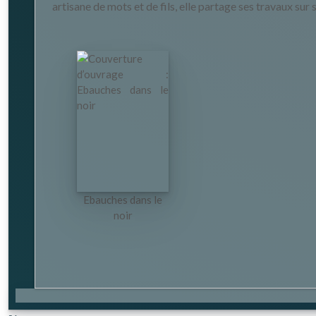
artisane de mots et de fils, elle partage ses travaux s
Ebauches dans le
noir