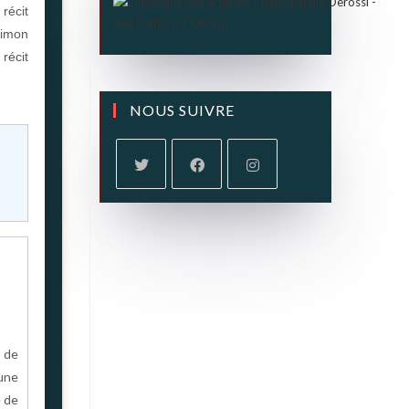
récit
Simon
récit
NOUS SUIVRE
e de
 une
e de