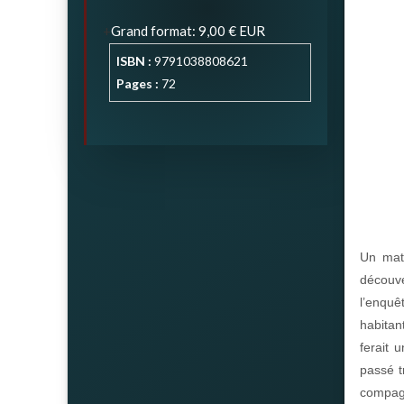
Grand format
:
9,00 €
EUR
ISBN :
9791038808621
Pages :
72
Un mati
découv
l’enqu
habitan
ferait 
passé t
compagne