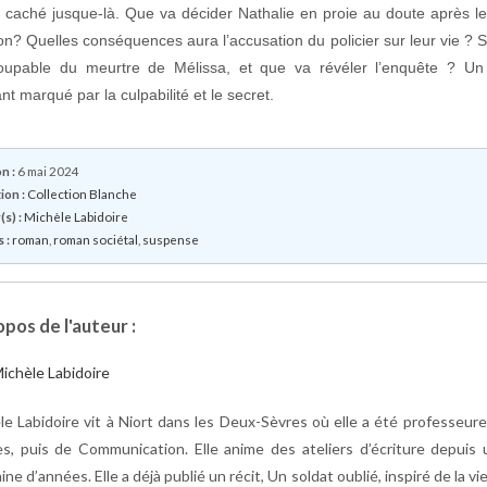
it caché jusque-là. Que va décider Nathalie en proie au doute après le 
n? Quelles conséquences aura l’accusation du policier sur leur vie ? 
coupable du meurtre de Mélissa, et que va révéler l’enquête ? Un 
t marqué par la culpabilité et le secret.
n :
6 mai 2024
ion :
Collection Blanche
s) :
Michèle Labidoire
 :
roman
,
roman sociétal
,
suspense
pos de l'auteur :
le Labidoire vit à Niort dans les Deux-Sèvres où elle a été professeur
es, puis de Communication. Elle anime des ateliers d’écriture depuis
ine d’années. Elle a déjà publié un récit, Un soldat oublié, inspiré de la vi