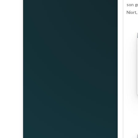
son gr
Niort