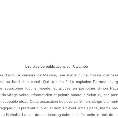
Lire plus de publications sur Calaméo
n d’avril, le cadavre de Mélissa, une fillette d’une dizaine d’années
ert au bord d’un canal. Qui l’a tuée ? Le capitaine Ferrand char
ête soupçonne tout le monde, et accuse en particulier Simon Pag
t du village voisin, informaticien et peintre amateur. Selon lui, son pa
un coupable idéal. Cette accusation bouleverse Simon, obligé d’affront
ragique qu’il préférait oublier, et dont il n’avait jamais parlé, même pa
 Nathalie. Le soir de son interrogatoire, il lui fait enfin le récit de ce