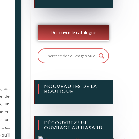
Découvrir le catalogue
NOUVEAUTÉS DE LA
, est
BOUTIQUE
gé de
e, un
ssé en
er un
DÉCOUVREZ UN
OUVRAGE AU HASARD
s à sa
 qu’il