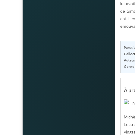
lui ava
de Simo
est-il 
émouvan
Parutio
Collect
Auteur(
Genres
À pro
Michè
Lettr
vingta