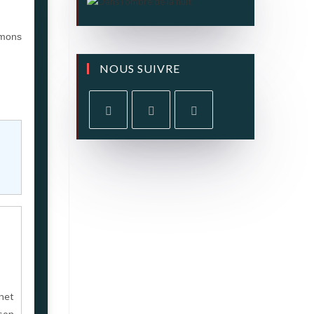
émons
NOUS SUIVRE
net
 son