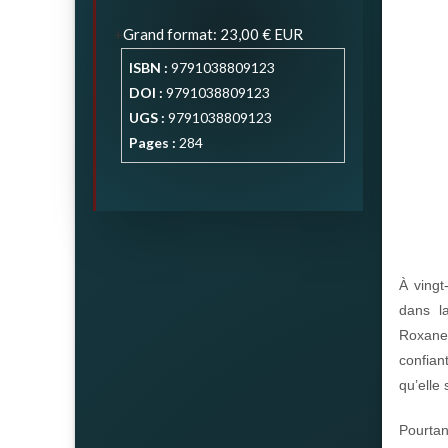
Grand format
:
23,00 €
EUR
ISBN :
9791038809123
DOI :
9791038809123
UGS :
9791038809123
Pages :
284
À vingt
dans l
Roxane 
confian
qu’elle 
Pourtan