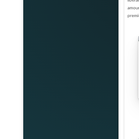
amour
premi