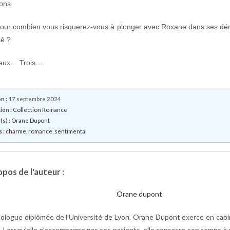
ions.
pour combien vous risquerez-vous à plonger avec Roxane dans ses d
sé ?
eux… Trois…
n :
17 septembre 2024
ion :
Collection Romance
s) :
Orane Dupont
 :
charme
,
romance
,
sentimental
pos de l'auteur :
ologue diplômée de l’Université de Lyon, Orane Dupont exerce en cabi
al. Lorsqu’elle n’accompagne pas ses patients, elle consacre son temps à