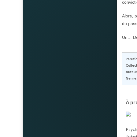
convict
Alors, 
du pas
Un… D
Parutio
Collect
Auteur(
Genres
À pro
Psych
libér