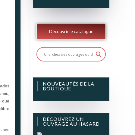
Découvrir le catalogue
NOUVEAUTÉS DE LA
nades
BOUTIQUE
amis,
e que
libre
DÉCOUVREZ UN
OUVRAGE AU HASARD
s ses