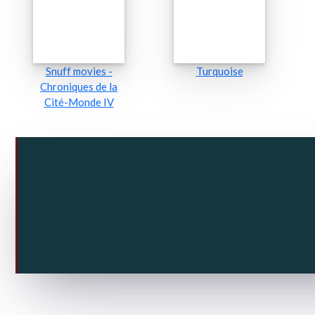
Snuff movies -
Turquoise
Chroniques de la
Cité-Monde IV