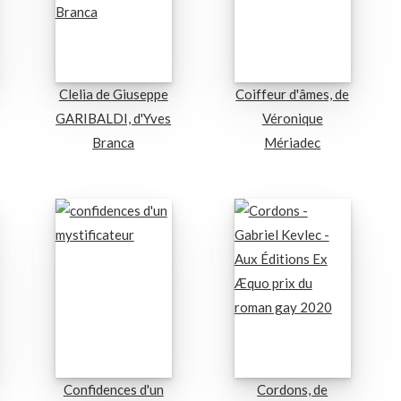
Clelia de Giuseppe
Coiffeur d'âmes, de
GARIBALDI, d'Yves
Véronique
Branca
Mériadec
Confidences d'un
Cordons, de